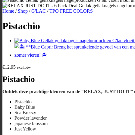
Home
/
Shop
/
G'LAC
/
TPO FREE COLORS
Pistachio
€
12,95
excl.btw
Pistachio
Ontdek deze prachtige kleuren van de “RELAX, JUST DO IT” co
Pistachio
Baby Blue
Sea Breezy
Powder lavender
japanese blossom
Just Yellow