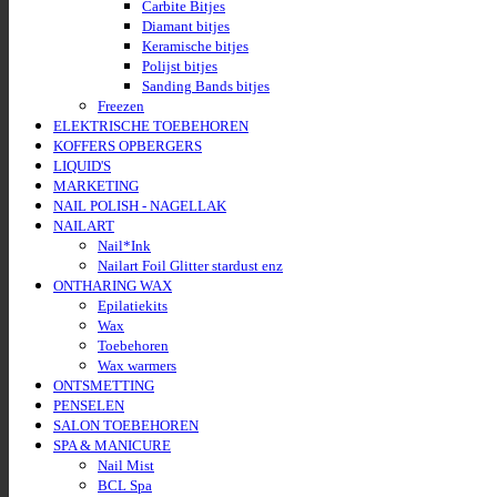
Carbite Bitjes
Diamant bitjes
Keramische bitjes
Polijst bitjes
Sanding Bands bitjes
Freezen
ELEKTRISCHE TOEBEHOREN
KOFFERS OPBERGERS
LIQUID'S
MARKETING
NAIL POLISH - NAGELLAK
NAILART
Nail*Ink
Nailart Foil Glitter stardust enz
ONTHARING WAX
Epilatiekits
Wax
Toebehoren
Wax warmers
ONTSMETTING
PENSELEN
SALON TOEBEHOREN
SPA & MANICURE
Nail Mist
BCL Spa