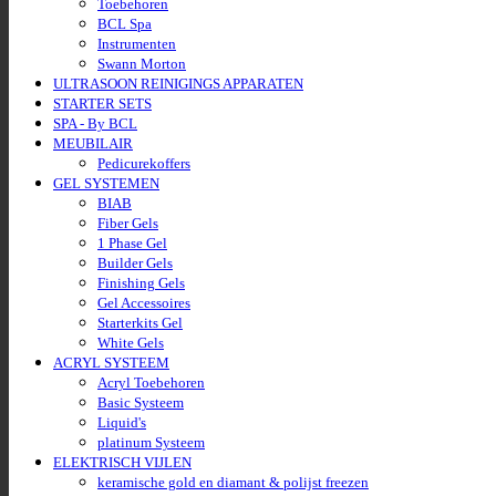
Toebehoren
BCL Spa
Instrumenten
Swann Morton
ULTRASOON REINIGINGS APPARATEN
STARTER SETS
SPA - By BCL
MEUBILAIR
Pedicurekoffers
GEL SYSTEMEN
BIAB
Fiber Gels
1 Phase Gel
Builder Gels
Finishing Gels
Gel Accessoires
Starterkits Gel
White Gels
ACRYL SYSTEEM
Acryl Toebehoren
Basic Systeem
Liquid's
platinum Systeem
ELEKTRISCH VIJLEN
keramische gold en diamant & polijst freezen