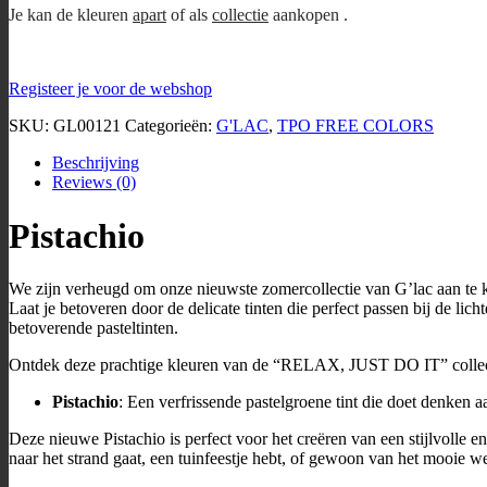
Je kan de kleuren
apart
of als
collectie
aankopen .
Registeer je voor de webshop
SKU:
GL00121
Categorieën:
G'LAC
,
TPO FREE COLORS
Beschrijving
Reviews (0)
Pistachio
We zijn verheugd om onze nieuwste zomercollectie van G’lac aan te 
Laat je betoveren door de delicate tinten die perfect passen bij de li
betoverende pasteltinten.
Ontdek deze prachtige kleuren van de “RELAX, JUST DO IT” collec
Pistachio
: Een verfrissende pastelgroene tint die doet denken 
Deze nieuwe Pistachio is perfect voor het creëren van een stijlvolle e
naar het strand gaat, een tuinfeestje hebt, of gewoon van het mooie wee