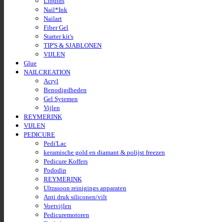
Liquids
Nail*Ink
Nailart
Fiber Gel
Starter kit's
TIP'S & SJABLONEN
VIJLEN
Glue
NAILCREATION
Acryl
Benodigdheden
Gel Sytemen
Vijlen
REYMERINK
VIJLEN
PEDICURE
Pedi'Lac
keramische gold en diamant & polijst freezen
Pedicure Koffers
Pododip
REYMERINK
Ultrasoon reinigings apparaten
Anti druk siliconen/vilt
Voetvijlen
Pedicuremotoren