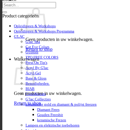
Winkelwagen
Product categorieën
Opleidingen & Workshops
Opleidingen & Workshops Programma
G'LAC
Geen producten in uw winkelwagen.
G'lac Spa
Cat Eye Colors
Return to shop
G'colors
TPO FREE COLORS
Winkelwagen
Press On Tip's
Acryl By G'lac
Acryl-Gel
Base & Gloss
Benodigheden.
BIAB
Geen producten in uw winkelwagen.
Coats&treats
G’lac Collecties
Return to shop
keramische gold en diamant & polijst freezen
Diamant Frees
Gouden Freesbit
keramische Frezen
Lampen en elektrische toebehoren