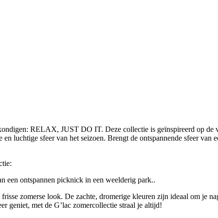
kondigen: RELAX, JUST DO IT. Deze collectie is geïnspireerd op de ve
chte en luchtige sfeer van het seizoen. Brengt de ontspannende sfeer van 
tie:
aan een ontspannen picknick in een weelderig park..
n frisse zomerse look. De zachte, dromerige kleuren zijn ideaal om je nag
r geniet, met de G’lac zomercollectie straal je altijd!