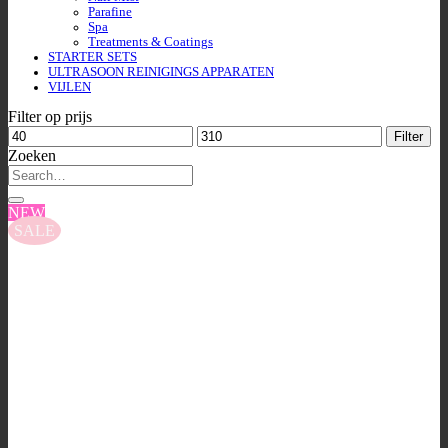
Parafine
Spa
Treatments & Coatings
STARTER SETS
ULTRASOON REINIGINGS APPARATEN
VIJLEN
Filter op prijs
Min.
Max.
Filter
prijs
prijs
Zoeken
NEW
SALE