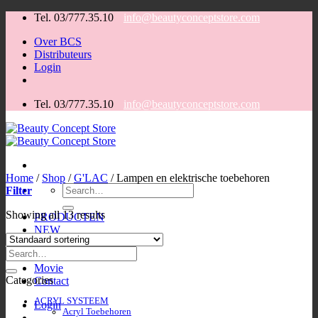
Ga
Tel. 03/777.35.10
info@beautyconceptstore.com
naar
Over BCS
inhoud
Distributeurs
Login
Tel. 03/777.35.10
info@beautyconceptstore.com
Home
/
Shop
/
G'LAC
/
Lampen en elektrische toebehoren
Zoeken
Filter
voor:
Showing all 13 results
PRODUCTEN
NEW
Deals
OPLEIDINGEN
Movie
Categories
Contact
ACRYL SYSTEEM
Login
Acryl Toebehoren