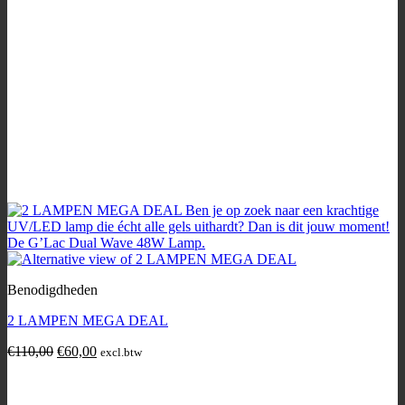
Benodigdheden
2 LAMPEN MEGA DEAL
Original
Current
€
110,00
€
60,00
excl.btw
This
price
price
product
was:
is:
has
€110,00.
€60,00.