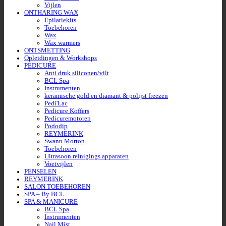
Vijlen
ONTHARING WAX
Epilatiekits
Toebehoren
Wax
Wax warmers
ONTSMETTING
Opleidingen & Workshops
PEDICURE
Anti druk siliconen/vilt
BCL Spa
Instrumenten
keramische gold en diamant & polijst freezen
Pedi'Lac
Pedicure Koffers
Pedicuremotoren
Pododip
REYMERINK
Swann Morton
Toebehoren
Ultrasoon reinigings apparaten
Voetvijlen
PENSELEN
REYMERINK
SALON TOEBEHOREN
SPA – By BCL
SPA & MANICURE
BCL Spa
Instrumenten
Nail Mist