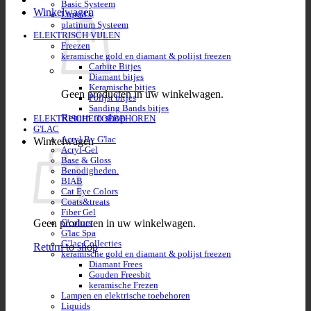
Basic Systeem
Winkelwagen
Liquid's
platinum Systeem
ELEKTRISCH VIJLEN
Freezen
keramische gold en diamant & polijst freezen
Carbite Bitjes
Diamant bitjes
Keramische bitjes
Geen producten in uw winkelwagen.
Polijst bitjes
Sanding Bands bitjes
Return to shop
ELEKTRISCHE TOEBEHOREN
G'LAC
Acryl By G'lac
Winkelwagen
Acryl-Gel
Base & Gloss
Benodigheden.
BIAB
Cat Eye Colors
Coats&treats
Fiber Gel
Geen producten in uw winkelwagen.
G'colors
G'lac Spa
G’lac Collecties
Return to shop
keramische gold en diamant & polijst freezen
Diamant Frees
Gouden Freesbit
keramische Frezen
Lampen en elektrische toebehoren
Liquids