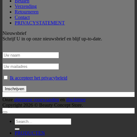
Betalen
Verzending
Retourneren
Contact
PRIVACYSTATEMENT
Nieuwsbrief
Schrijf U in op onze nieuwsbrief en blijf up-to-date.
Ik accepteer het privacybeleid
Onze
algemene voorwaarden
en
disclaimer
Copyright 2026 © Beauty Concept Store.
Zoeken
voor:
PRODUCTEN