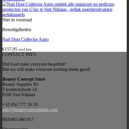
Niet in voorraad
Benodigdheden
Nail Dust Collector Astro
€
157,95
excl.btw
CONTACT INFO
Did God make everyone beautiful?
But we will make everyone looking damn good!
Beauty Concept Store
Beauty Supplies Bv
Vlyminckshoek 24
9100 Sint-Niklaas
+32 (0)3 777 35 10
info@beautyconceptstore.com
BE0405 080 017