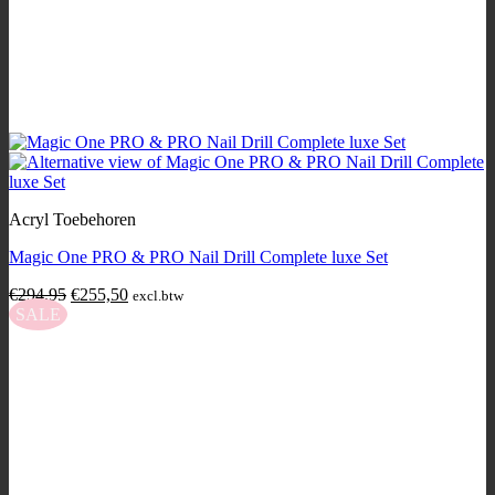
Acryl Toebehoren
Magic One PRO & PRO Nail Drill Complete luxe Set
Original
Current
€
294,95
€
255,50
excl.btw
price
price
SALE
was:
is:
€294,95.
€255,50.