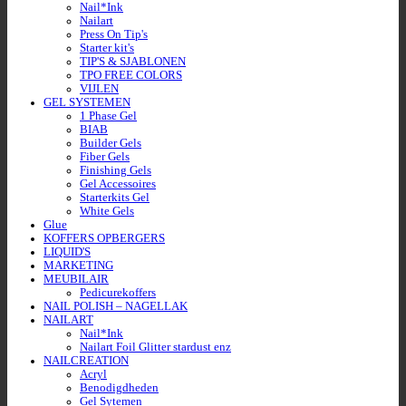
Nail*Ink
Nailart
Press On Tip's
Starter kit's
TIP'S & SJABLONEN
TPO FREE COLORS
VIJLEN
GEL SYSTEMEN
1 Phase Gel
BIAB
Builder Gels
Fiber Gels
Finishing Gels
Gel Accessoires
Starterkits Gel
White Gels
Glue
KOFFERS OPBERGERS
LIQUID'S
MARKETING
MEUBILAIR
Pedicurekoffers
NAIL POLISH – NAGELLAK
NAILART
Nail*Ink
Nailart Foil Glitter stardust enz
NAILCREATION
Acryl
Benodigdheden
Gel Sytemen