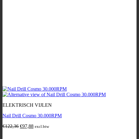
ELEKTRISCH VIJLEN
Nail Drill Cosmo 30.000RPM
Original
Current
€
122,36
€
97,88
excl.btw
price
price
was:
is: