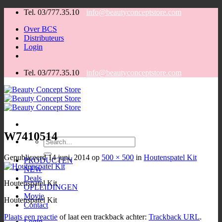
Ga
Tel. 03/777.35.10
info@beautyconceptstore.com
naar
Over BCS
inhoud
Distributeurs
Login
Tel. 03/777.35.10
info@beautyconceptstore.com
W7410514
Zoeken
voor:
Gepubliceerd
14 juni, 2014
op
500 × 500
in
Houtenspatel Kit
PRODUCTEN
NEW
Deals
Houtenspatel Kit
OPLEIDINGEN
Movie
Houtenspatel Kit
Contact
Plaats een reactie
of laat een trackback achter:
Trackback URL
.
Login