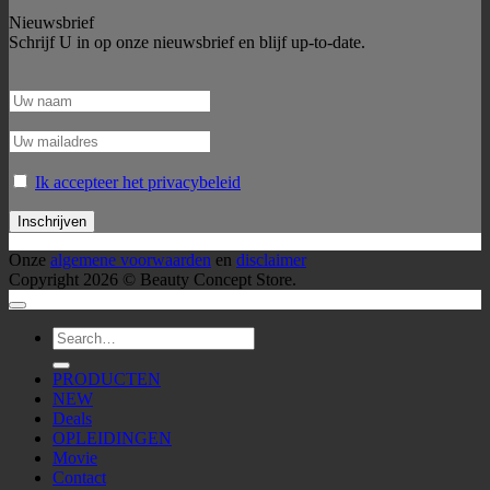
Nieuwsbrief
Schrijf U in op onze nieuwsbrief en blijf up-to-date.
Ik accepteer het privacybeleid
Onze
algemene voorwaarden
en
disclaimer
Copyright 2026 © Beauty Concept Store.
Zoeken
voor:
PRODUCTEN
NEW
Deals
OPLEIDINGEN
Movie
Contact