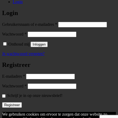
Login
Login
Required
Gebruikersnaam of e-mailadres
*
Required
Wachtwoord
*
Onthoud mij
Inloggen
Je wachtwoord vergeten?
Registreer
Required
E-mailadres
*
Required
Wachtwoord
*
Schrijf je in op onze nieuwsbrief!
Registreer
We gebruiken cookies om ervoor te zorgen dat onze website zo